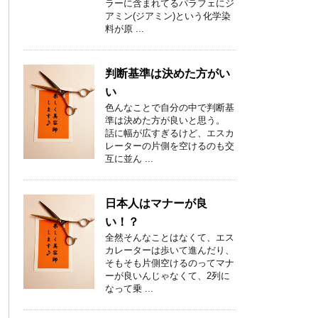
ラーに含まれてるパラフェにジ
アミン(ジアミン)という化学染
料が原 ...
判断基準は決めた方がい
い
色んなことで自分の中で判断基
準は決めた方が良いと思う。
話に幅が広すぎるけど、エスカ
レーターの片側を空けるのも交
互に並ん ...
日本人はマナーが良
い！？
全然そんなことはなくて、エス
カレーターは歩いて進んだり、
そもそも片側空けるのってマナ
ーが良いんじゃなくて、2列に
なって乗 ...