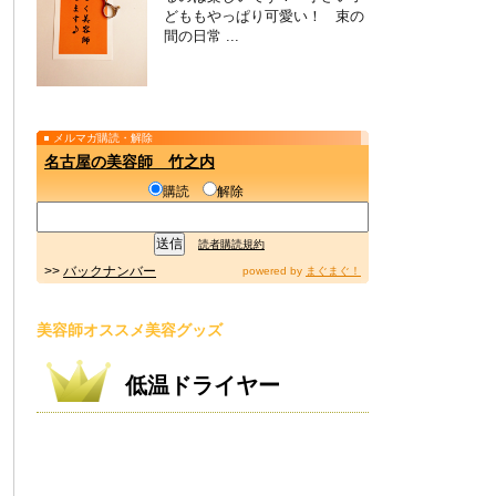
どももやっぱり可愛い！ 束の
間の日常 ...
メルマガ購読・解除
名古屋の美容師 竹之内
購読
解除
読者購読規約
>>
バックナンバー
powered by
まぐまぐ！
美容師オススメ美容グッズ
低温ドライヤー