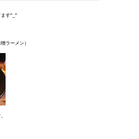
す^_^
味噌ラーメン）
す。