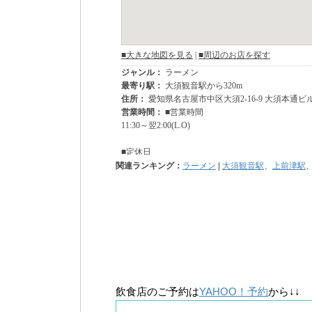
関連ランキング：
ラーメン
|
大須観音駅
、
上前津駅
飲食店のご予約は
YAHOO！予約
から↓↓