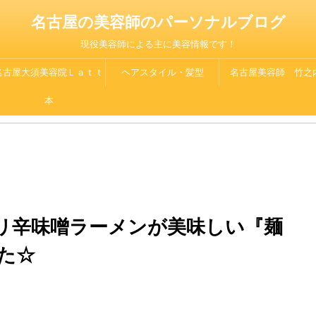
名古屋の美容師のパーソナルブログ
現役美容師による主に美容情報です！
名古屋大須美容院Ｌａｔｔ
ヘアスタイル・髪型
名古屋美容師 竹之
ｅ
本
リ辛味噌ラーメンが美味しい『麺
た☆