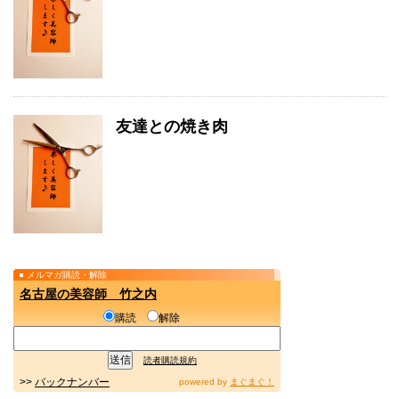
友達との焼き肉
メルマガ購読・解除
名古屋の美容師 竹之内
購読
解除
読者購読規約
>>
バックナンバー
powered by
まぐまぐ！