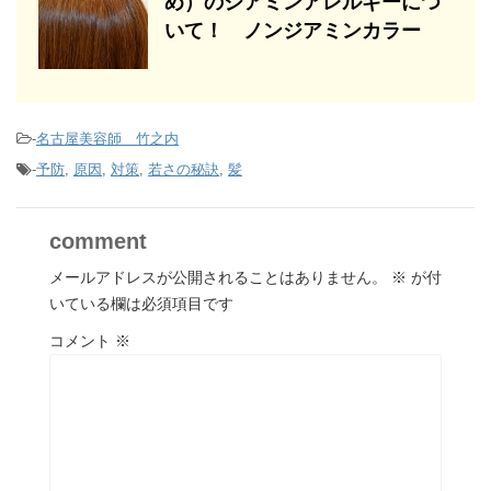
め）のジアミンアレルギーにつ
いて！ ノンジアミンカラー
-
名古屋美容師 竹之内
-
予防
,
原因
,
対策
,
若さの秘訣
,
髪
comment
メールアドレスが公開されることはありません。
※
が付
いている欄は必須項目です
コメント
※