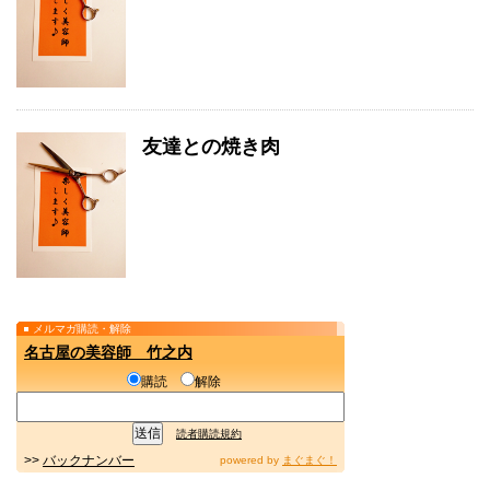
友達との焼き肉
メルマガ購読・解除
名古屋の美容師 竹之内
購読
解除
読者購読規約
>>
バックナンバー
powered by
まぐまぐ！