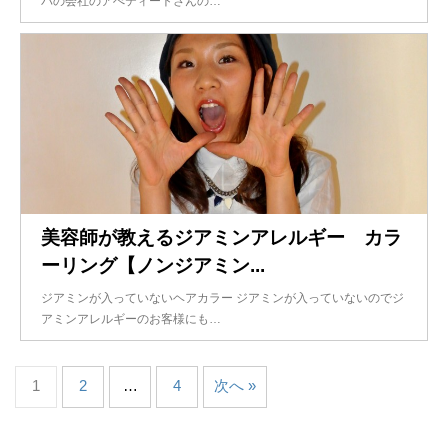
バの会社のアぺティートさんの…
美容師が教えるジアミンアレルギー カラ
ーリング【ノンジアミン...
ジアミンが入っていないヘアカラー ジアミンが入っていないのでジ
アミンアレルギーのお客様にも…
1
2
…
4
次へ »