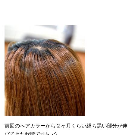
前回のへアカラーから２ヶ月くらい経ち黒い部分が伸
びてきた状態です(-_-;)