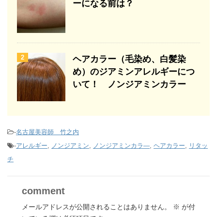
ーになる前は？
2
ヘアカラー（毛染め、白髪染
め）のジアミンアレルギーにつ
いて！ ノンジアミンカラー
-
名古屋美容師 竹之内
-
アレルギー
,
ノンジアミン
,
ノンジアミンカラ―
,
ヘアカラー
,
リタッ
チ
comment
メールアドレスが公開されることはありません。
※
が付