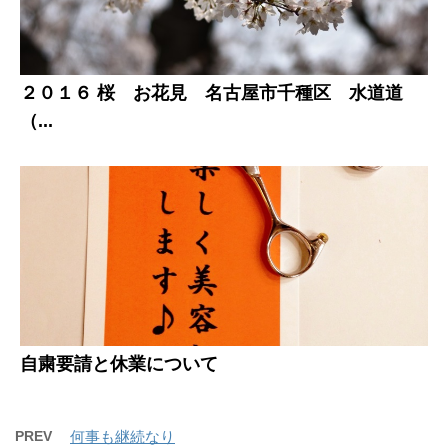
２０１６ 桜 お花見 名古屋市千種区 水道道
（...
自粛要請と休業について
PREV
何事も継続なり