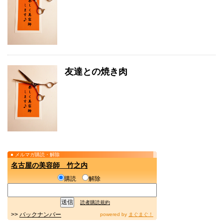
友達との焼き肉
メルマガ購読・解除
名古屋の美容師 竹之内
購読
解除
読者購読規約
>>
バックナンバー
powered by
まぐまぐ！